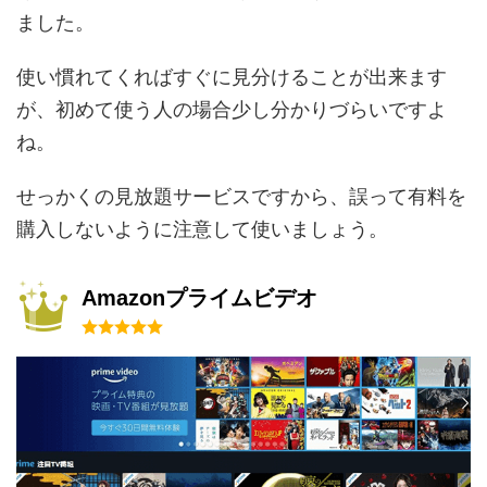
ました。
使い慣れてくればすぐに見分けることが出来ます
が、初めて使う人の場合少し分かりづらいですよ
ね。
せっかくの見放題サービスですから、誤って有料を
購入しないように注意して使いましょう。
Amazonプライムビデオ