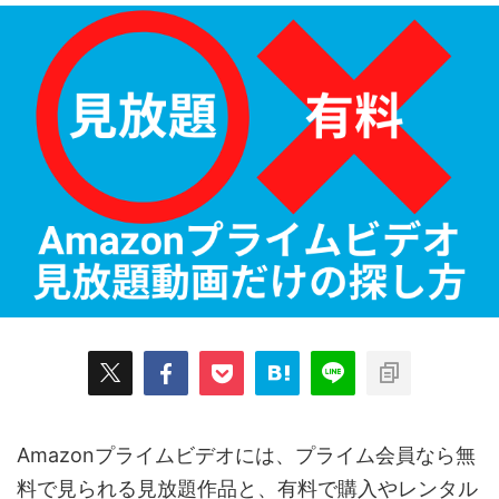
Amazonプライムビデオには、プライム会員なら無
料で見られる見放題作品と、有料で購入やレンタル