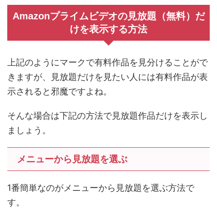
Amazonプライムビデオの見放題（無料）だ
けを表示する方法
上記のようにマークで有料作品を見分けることがで
きますが、見放題だけを見たい人には有料作品が表
示されると邪魔ですよね。
そんな場合は下記の方法で見放題作品だけを表示し
ましょう。
メニューから見放題を選ぶ
1番簡単なのがメニューから見放題を選ぶ方法で
す。