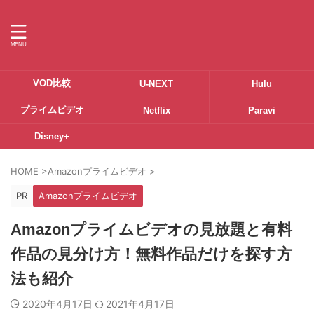
VOD比較
U-NEXT
Hulu
プライムビデオ
Netflix
Paravi
Disney+
HOME
>
Amazonプライムビデオ
>
PR
Amazonプライムビデオ
Amazonプライムビデオの見放題と有料
作品の見分け方！無料作品だけを探す方
法も紹介
2020年4月17日
2021年4月17日