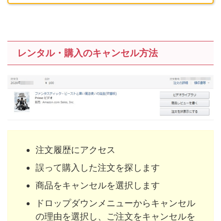
レンタル・購入のキャンセル方法
注文履歴にアクセス
誤って購入した注文を探します
商品をキャンセルを選択します
ドロップダウンメニューからキャンセル
の理由を選択し、ご注文をキャンセルを