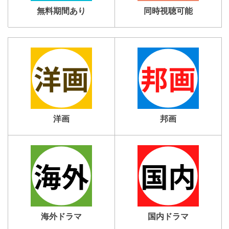
無料期間あり
同時視聴可能
洋画
邦画
海外ドラマ
国内ドラマ