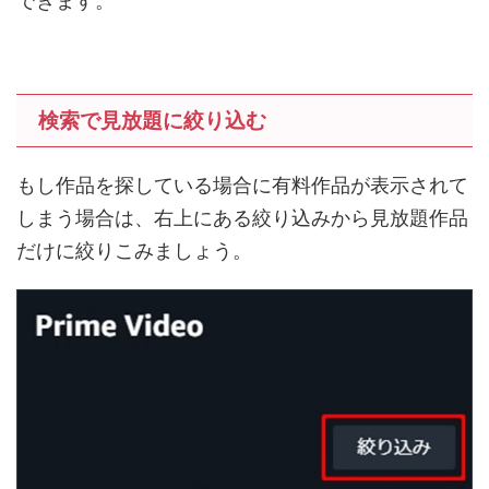
できます。
検索で見放題に絞り込む
もし作品を探している場合に有料作品が表示されて
しまう場合は、右上にある絞り込みから見放題作品
だけに絞りこみましょう。