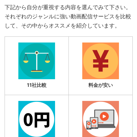
下記から自分が重視する内容を選んでみて下さい。
それぞれのジャンルに強い動画配信サービスを比較
して、その中からオススメを紹介しています。
11社比較
料金が安い