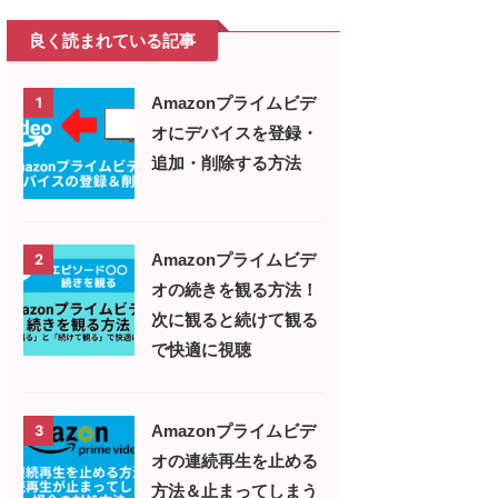
良く読まれている記事
Amazonプライムビデ
1
オにデバイスを登録・
追加・削除する方法
Amazonプライムビデ
2
オの続きを観る方法！
次に観ると続けて観る
で快適に視聴
Amazonプライムビデ
3
オの連続再生を止める
方法＆止まってしまう