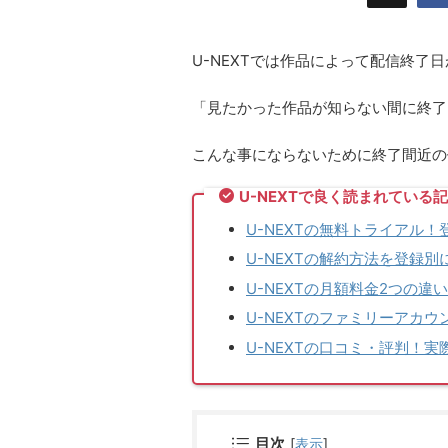
U-NEXTでは作品によって配信終了
「見たかった作品が知らない間に終了
こんな事にならないために終了間近の
U-NEXTで良く読まれている
U-NEXTの無料トライアル
U-NEXTの解約方法を登録
U-NEXTの月額料金2つの
U-NEXTのファミリーアカ
U-NEXTの口コミ・評判！
目次
[
表示
]