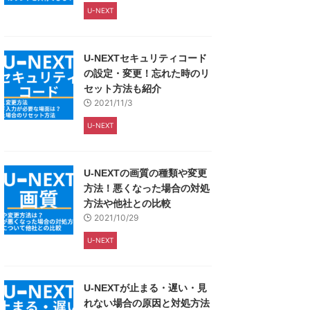
U-NEXT
U-NEXTセキュリティコード
の設定・変更！忘れた時のリ
セット方法も紹介
2021/11/3
U-NEXT
U-NEXTの画質の種類や変更
方法！悪くなった場合の対処
方法や他社との比較
2021/10/29
U-NEXT
U-NEXTが止まる・遅い・見
れない場合の原因と対処方法