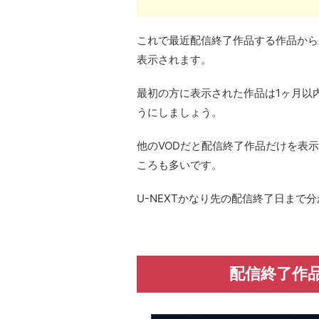
これで最近配信終了作品する作品から
表示されます。
最初の方に表示された作品は1ヶ月以
うにしましょう。
他のVODだと配信終了作品だけを表
ころも多いです。
U-NEXTかなり先の配信終了日まで
配信終了作