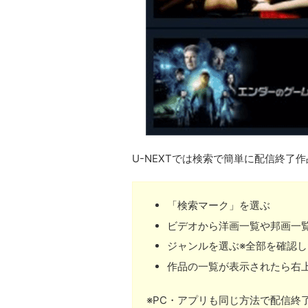
U-NEXTでは検索で簡単に配信終了
「検索マーク」を選ぶ
ビデオから洋画一覧や邦画一
ジャンルを選ぶ※全部を確認
作品の一覧が表示されたら右
※PC・アプリも同じ方法で配信終