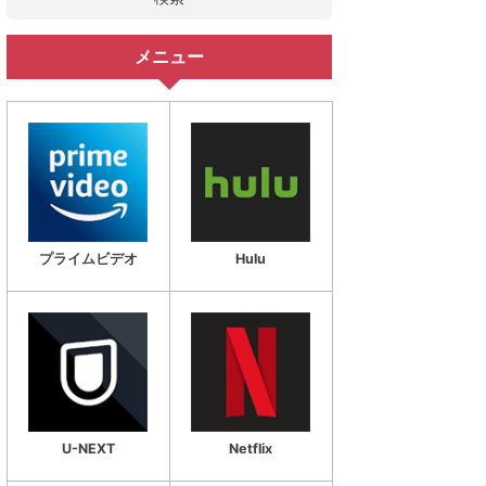
メニュー
プライムビデオ
Hulu
U-NEXT
Netflix