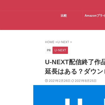
比較
Amazonプラ
HOME
>
U-NEXT
>
PR
U-NEXT
U-NEXT配信終了
延長はある？ダウン
2021年2月26日
2021年8月25日